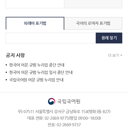
외래어 표기법
국어의 로마자 표기법
용례 찾기
공지 사항
더 보기 +
한국어 어문 규범 누리집 중단 안내
한국어 어문 규범 누리집 일시 중단 안내
국립국어원 어문 규범 누리집 안내
우) 07511 서울특별시 강서구 금낭화로 154(방화3동 827)
대표 전화: 02-2669-9775(평일 09:00~18:00)
전송: 02-2669-9737