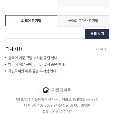
외래어 표기법
국어의 로마자 표기법
용례 찾기
공지 사항
더 보기 +
한국어 어문 규범 누리집 중단 안내
한국어 어문 규범 누리집 일시 중단 안내
국립국어원 어문 규범 누리집 안내
우) 07511 서울특별시 강서구 금낭화로 154(방화3동 827)
대표 전화: 02-2669-9775(평일 09:00~18:00)
전송: 02-2669-9737