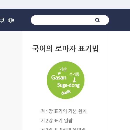
법
국어의 로마자 표기법
제1장 표기의 기본 원칙
제2장 표기 일람
제3장 표기상의 유의점