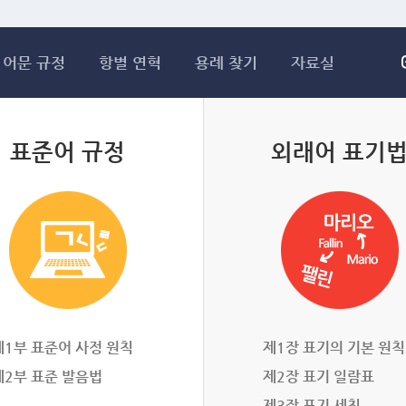
메인콘텐츠 바로가기
어문 규정
항별 연혁
용례 찾기
자료실
표준어 규정
외래어 표기
제1부 표준어 사정 원칙
제1장 표기의 기본 원칙
제2부 표준 발음법
제2장 표기 일람표
제3장 표기 세칙