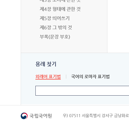
제4장 형태에 관한 것
제5장 띄어쓰기
제6장 그 밖의 것
부록(문장 부호)
용례 찾기
외래어 표기법
국어의 로마자 표기법
우) 07511 서울특별시 강서구 금낭화로 