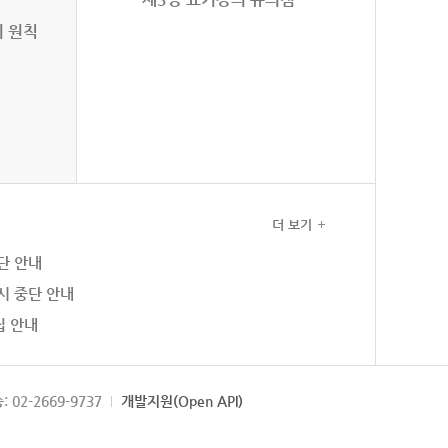
의 원칙
더 보기
단 안내
시 중단 안내
집 안내
: 02-2669-9737
개발지원(Open API)