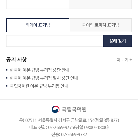
외래어 표기법
국어의 로마자 표기법
용례 찾기
공지 사항
더 보기 +
한국어 어문 규범 누리집 중단 안내
한국어 어문 규범 누리집 일시 중단 안내
국립국어원 어문 규범 누리집 안내
우) 07511 서울특별시 강서구 금낭화로 154(방화3동 827)
대표 전화: 02-2669-9775(평일 09:00~18:00)
전송: 02-2669-9737