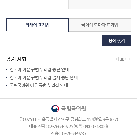
외래어 표기법
국어의 로마자 표기법
용례 찾기
공지 사항
더 보기 +
한국어 어문 규범 누리집 중단 안내
한국어 어문 규범 누리집 일시 중단 안내
국립국어원 어문 규범 누리집 안내
우) 07511 서울특별시 강서구 금낭화로 154(방화3동 827)
대표 전화: 02-2669-9775(평일 09:00~18:00)
전송: 02-2669-9737