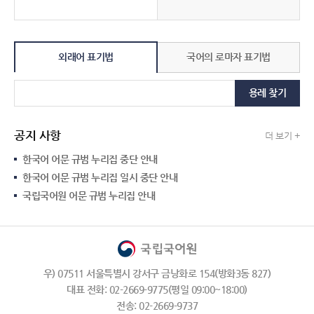
외래어 표기법
국어의 로마자 표기법
용례 찾기
공지 사항
더 보기 +
한국어 어문 규범 누리집 중단 안내
한국어 어문 규범 누리집 일시 중단 안내
국립국어원 어문 규범 누리집 안내
우) 07511 서울특별시 강서구 금낭화로 154(방화3동 827)
대표 전화: 02-2669-9775(평일 09:00~18:00)
전송: 02-2669-9737