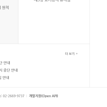
의 원칙
더 보기
단 안내
시 중단 안내
집 안내
: 02-2669-9737
개발지원(Open API)