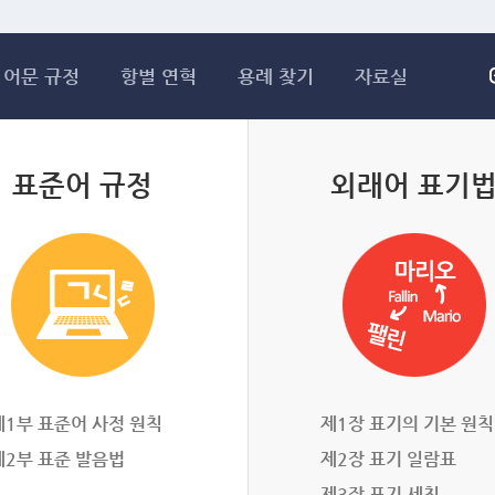
메인콘텐츠 바로가기
어문 규정
항별 연혁
용례 찾기
자료실
표준어 규정
외래어 표기
제1부 표준어 사정 원칙
제1장 표기의 기본 원칙
제2부 표준 발음법
제2장 표기 일람표
제3장 표기 세칙