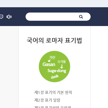
법
국어의 로마자 표기법
제1장 표기의 기본 원칙
제2장 표기 일람
제3장 표기상의 유의점