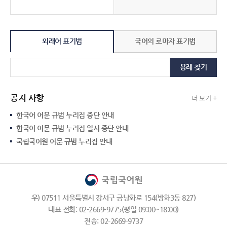
외래어 표기법
국어의 로마자 표기법
용례 찾기
공지 사항
더 보기 +
한국어 어문 규범 누리집 중단 안내
한국어 어문 규범 누리집 일시 중단 안내
국립국어원 어문 규범 누리집 안내
우) 07511 서울특별시 강서구 금낭화로 154(방화3동 827)
대표 전화: 02-2669-9775(평일 09:00~18:00)
전송: 02-2669-9737