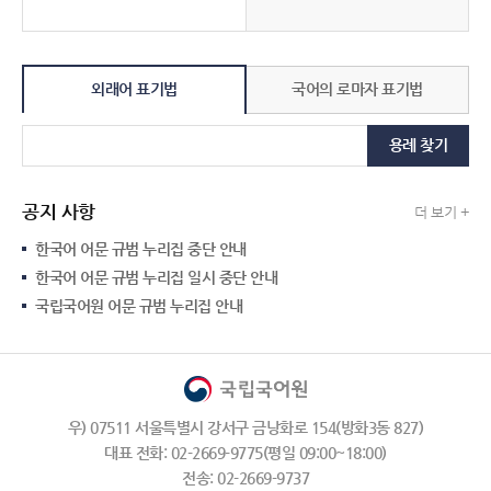
외래어 표기법
국어의 로마자 표기법
용례 찾기
공지 사항
더 보기 +
한국어 어문 규범 누리집 중단 안내
한국어 어문 규범 누리집 일시 중단 안내
국립국어원 어문 규범 누리집 안내
우) 07511 서울특별시 강서구 금낭화로 154(방화3동 827)
대표 전화: 02-2669-9775(평일 09:00~18:00)
전송: 02-2669-9737