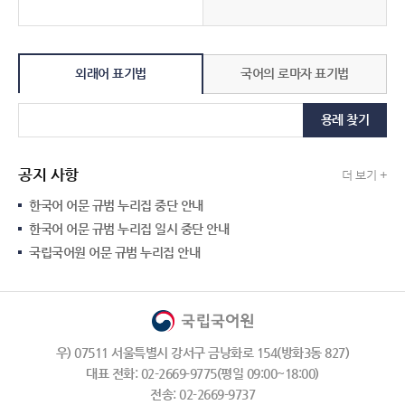
외래어 표기법
국어의 로마자 표기법
용례 찾기
공지 사항
더 보기 +
한국어 어문 규범 누리집 중단 안내
한국어 어문 규범 누리집 일시 중단 안내
국립국어원 어문 규범 누리집 안내
우) 07511 서울특별시 강서구 금낭화로 154(방화3동 827)
대표 전화: 02-2669-9775(평일 09:00~18:00)
전송: 02-2669-9737