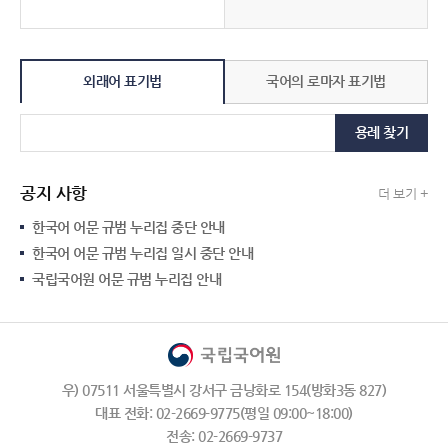
외래어 표기법
국어의 로마자 표기법
용례 찾기
공지 사항
더 보기 +
한국어 어문 규범 누리집 중단 안내
한국어 어문 규범 누리집 일시 중단 안내
국립국어원 어문 규범 누리집 안내
우) 07511 서울특별시 강서구 금낭화로 154(방화3동 827)
대표 전화: 02-2669-9775(평일 09:00~18:00)
전송: 02-2669-9737