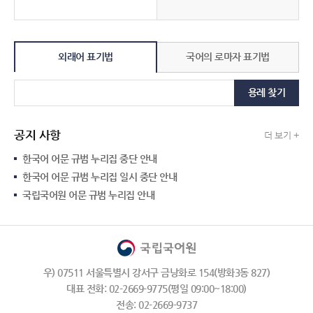
외래어 표기법
국어의 로마자 표기법
용례 찾기
공지 사항
더 보기 +
한국어 어문 규범 누리집 중단 안내
한국어 어문 규범 누리집 일시 중단 안내
국립국어원 어문 규범 누리집 안내
우) 07511 서울특별시 강서구 금낭화로 154(방화3동 827)
대표 전화: 02-2669-9775(평일 09:00~18:00)
전송: 02-2669-9737