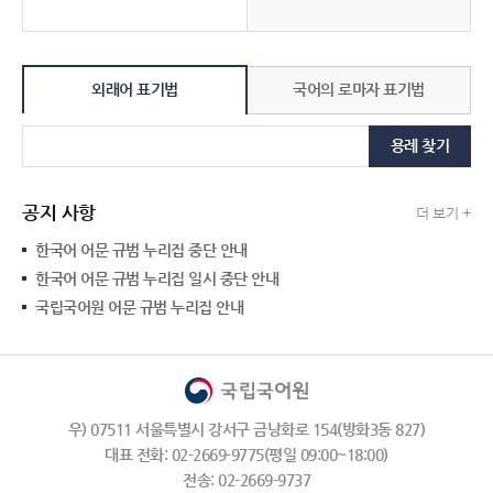
외래어 표기법
국어의 로마자 표기법
용례 찾기
공지 사항
더 보기 +
한국어 어문 규범 누리집 중단 안내
한국어 어문 규범 누리집 일시 중단 안내
국립국어원 어문 규범 누리집 안내
우) 07511 서울특별시 강서구 금낭화로 154(방화3동 827)
대표 전화: 02-2669-9775(평일 09:00~18:00)
전송: 02-2669-9737