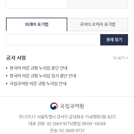
외래어 표기법
국어의 로마자 표기법
용례 찾기
공지 사항
더 보기 +
한국어 어문 규범 누리집 중단 안내
한국어 어문 규범 누리집 일시 중단 안내
국립국어원 어문 규범 누리집 안내
우) 07511 서울특별시 강서구 금낭화로 154(방화3동 827)
대표 전화: 02-2669-9775(평일 09:00~18:00)
전송: 02-2669-9737