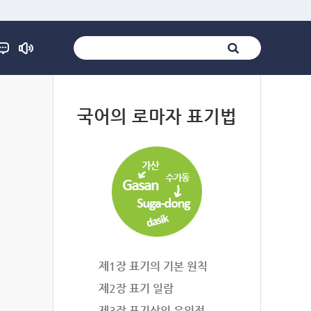
법
국어의 로마자 표기법
제1장 표기의 기본 원칙
제2장 표기 일람
제3장 표기상의 유의점