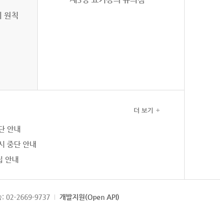
의 원칙
더 보기
단 안내
시 중단 안내
집 안내
: 02-2669-9737
개발지원(Open API)