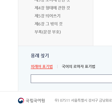
제4장 형태에 관한 것
제5장 띄어쓰기
제6장 그 밖의 것
부록(문장 부호)
용례 찾기
외래어 표기법
국어의 로마자 표기법
우) 07511 서울특별시 강서구 금낭화로 