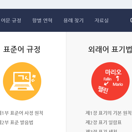
메인콘텐츠 바로가기
어문 규정
항별 연혁
용례 찾기
자료실
표준어 규정
외래어 표기
제1부 표준어 사정 원칙
제1장 표기의 기본 원칙
제2부 표준 발음법
제2장 표기 일람표
제3장 표기 세칙