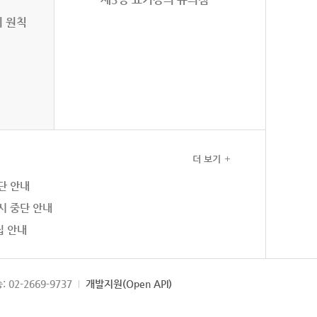
의 원칙
더 보기
단 안내
시 중단 안내
집 안내
: 02-2669-9737
개발지원(Open API)