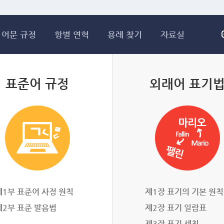
메인콘텐츠 바로가기
어문 규정
항별 연혁
용례 찾기
자료실
표준어 규정
외래어 표기
제1부 표준어 사정 원칙
제1장 표기의 기본 원칙
제2부 표준 발음법
제2장 표기 일람표
제3장 표기 세칙