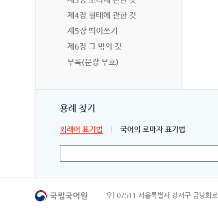
제4장 형태에 관한 것
제5장 띄어쓰기
제6장 그 밖의 것
부록(문장 부호)
용례 찾기
외래어 표기법
국어의 로마자 표기법
우) 07511 서울특별시 강서구 금낭화로 