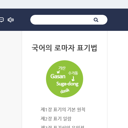
법
국어의 로마자 표기법
제1장 표기의 기본 원칙
제2장 표기 일람
제3장 표기상의 유의점