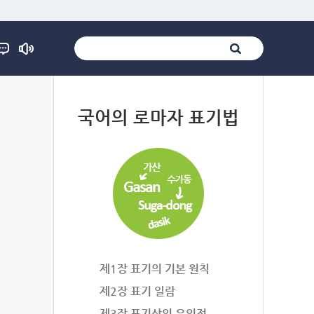
법
국어의 로마자 표기법
제1장 표기의 기본 원칙
제2장 표기 일람
제3장 표기상의 유의점