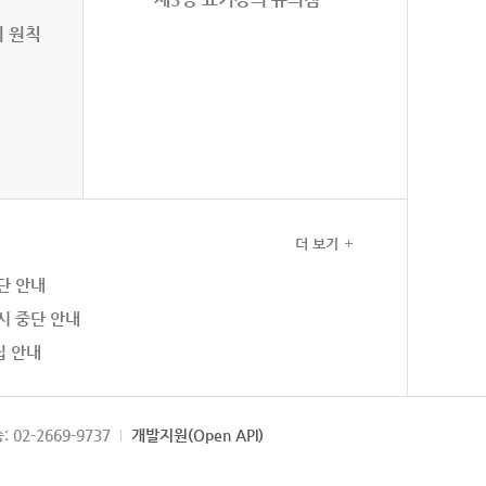
의 원칙
더 보기
단 안내
시 중단 안내
집 안내
: 02-2669-9737
개발지원(Open API)