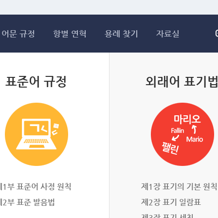
메인콘텐츠 바로가기
어문 규정
항별 연혁
용례 찾기
자료실
표준어 규정
외래어 표기
제1부 표준어 사정 원칙
제1장 표기의 기본 원칙
제2부 표준 발음법
제2장 표기 일람표
제3장 표기 세칙