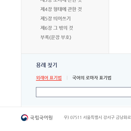
제4장 형태에 관한 것
제5장 띄어쓰기
제6장 그 밖의 것
부록(문장 부호)
용례 찾기
외래어 표기법
국어의 로마자 표기법
우) 07511 서울특별시 강서구 금낭화로 