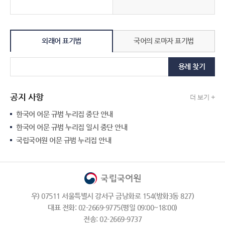
외래어 표기법
국어의 로마자 표기법
용례 찾기
공지 사항
더 보기 +
한국어 어문 규범 누리집 중단 안내
한국어 어문 규범 누리집 일시 중단 안내
국립국어원 어문 규범 누리집 안내
우) 07511 서울특별시 강서구 금낭화로 154(방화3동 827)
대표 전화: 02-2669-9775(평일 09:00~18:00)
전송: 02-2669-9737