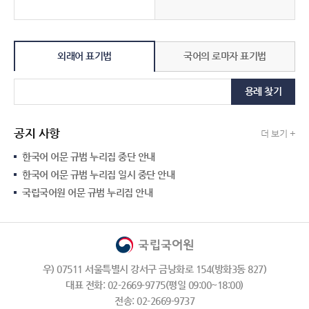
외래어 표기법
국어의 로마자 표기법
용례 찾기
공지 사항
더 보기 +
한국어 어문 규범 누리집 중단 안내
한국어 어문 규범 누리집 일시 중단 안내
국립국어원 어문 규범 누리집 안내
우) 07511 서울특별시 강서구 금낭화로 154(방화3동 827)
대표 전화: 02-2669-9775(평일 09:00~18:00)
전송: 02-2669-9737