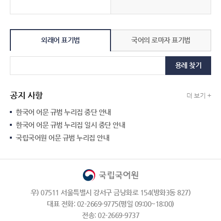
외래어 표기법
국어의 로마자 표기법
용례 찾기
공지 사항
더 보기 +
한국어 어문 규범 누리집 중단 안내
한국어 어문 규범 누리집 일시 중단 안내
국립국어원 어문 규범 누리집 안내
우) 07511 서울특별시 강서구 금낭화로 154(방화3동 827)
대표 전화: 02-2669-9775(평일 09:00~18:00)
전송: 02-2669-9737