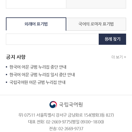
외래어 표기법
국어의 로마자 표기법
용례 찾기
공지 사항
더 보기 +
한국어 어문 규범 누리집 중단 안내
한국어 어문 규범 누리집 일시 중단 안내
국립국어원 어문 규범 누리집 안내
우) 07511 서울특별시 강서구 금낭화로 154(방화3동 827)
대표 전화: 02-2669-9775(평일 09:00~18:00)
전송: 02-2669-9737