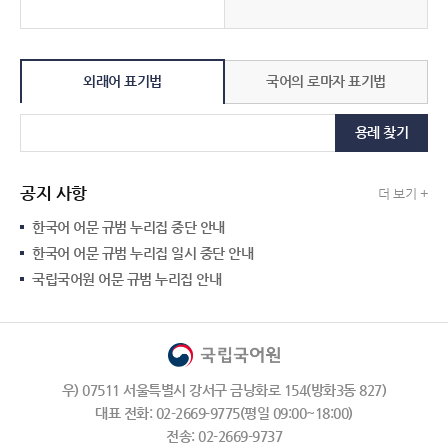
외래어 표기법
국어의 로마자 표기법
용례 찾기
공지 사항
더 보기 +
한국어 어문 규범 누리집 중단 안내
한국어 어문 규범 누리집 일시 중단 안내
국립국어원 어문 규범 누리집 안내
우) 07511 서울특별시 강서구 금낭화로 154(방화3동 827)
대표 전화: 02-2669-9775(평일 09:00~18:00)
전송: 02-2669-9737