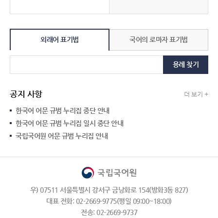
외래어 표기법
국어의 로마자 표기법
용례 찾기
공지 사항
더 보기 +
한국어 어문 규범 누리집 중단 안내
한국어 어문 규범 누리집 일시 중단 안내
국립국어원 어문 규범 누리집 안내
우) 07511 서울특별시 강서구 금낭화로 154(방화3동 827)
대표 전화: 02-2669-9775(평일 09:00~18:00)
전송: 02-2669-9737