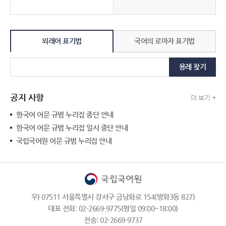
외래어 표기법
국어의 로마자 표기법
용례 찾기
공지 사항
더 보기 +
한국어 어문 규범 누리집 중단 안내
한국어 어문 규범 누리집 일시 중단 안내
국립국어원 어문 규범 누리집 안내
우) 07511 서울특별시 강서구 금낭화로 154(방화3동 827)
대표 전화: 02-2669-9775(평일 09:00~18:00)
전송: 02-2669-9737