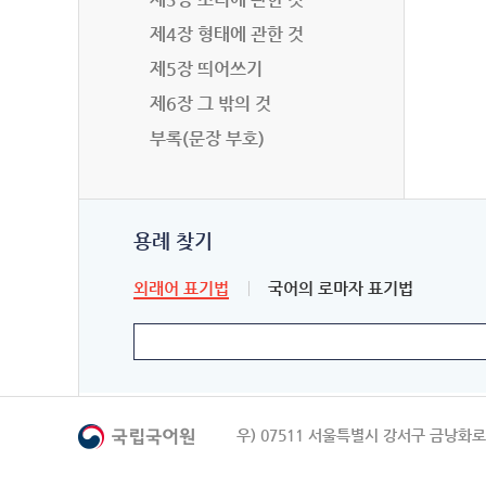
제4장 형태에 관한 것
제5장 띄어쓰기
제6장 그 밖의 것
부록(문장 부호)
용례 찾기
외래어 표기법
국어의 로마자 표기법
우) 07511 서울특별시 강서구 금낭화로 