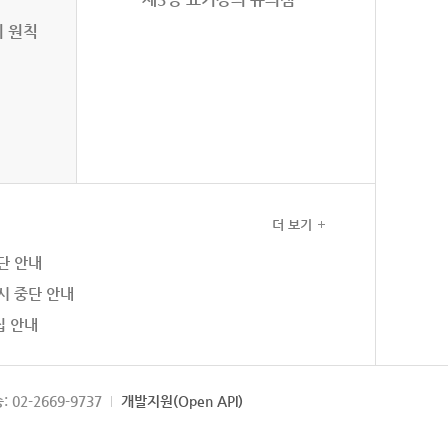
의 원칙
더 보기
단 안내
시 중단 안내
집 안내
: 02-2669-9737
개발지원(Open API)