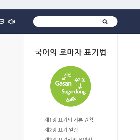
법
국어의 로마자 표기법
제1장 표기의 기본 원칙
제2장 표기 일람
제3장 표기상의 유의점