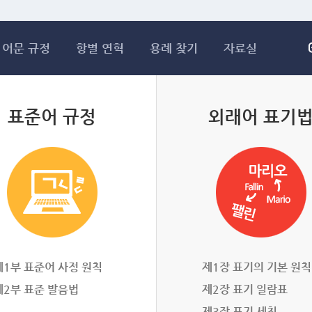
메인콘텐츠 바로가기
어문 규정
항별 연혁
용례 찾기
자료실
표준어 규정
외래어 표기
제1부 표준어 사정 원칙
제1장 표기의 기본 원칙
제2부 표준 발음법
제2장 표기 일람표
제3장 표기 세칙