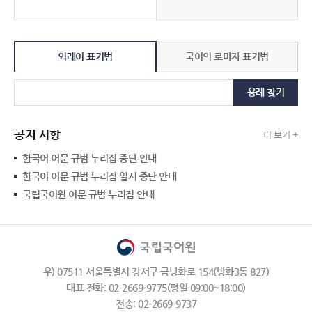
외래어 표기법
국어의 로마자 표기법
용례 찾기
공지 사항
더 보기 +
한국어 어문 규범 누리집 중단 안내
한국어 어문 규범 누리집 일시 중단 안내
국립국어원 어문 규범 누리집 안내
우) 07511 서울특별시 강서구 금낭화로 154(방화3동 827)
대표 전화: 02-2669-9775(평일 09:00~18:00)
전송: 02-2669-9737