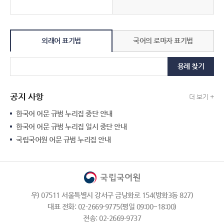
외래어 표기법
국어의 로마자 표기법
용례 찾기
공지 사항
더 보기 +
한국어 어문 규범 누리집 중단 안내
한국어 어문 규범 누리집 일시 중단 안내
국립국어원 어문 규범 누리집 안내
우) 07511 서울특별시 강서구 금낭화로 154(방화3동 827)
대표 전화: 02-2669-9775(평일 09:00~18:00)
전송: 02-2669-9737