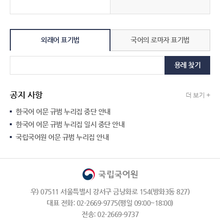
외래어 표기법
국어의 로마자 표기법
용례 찾기
공지 사항
더 보기 +
한국어 어문 규범 누리집 중단 안내
한국어 어문 규범 누리집 일시 중단 안내
국립국어원 어문 규범 누리집 안내
우) 07511 서울특별시 강서구 금낭화로 154(방화3동 827)
대표 전화: 02-2669-9775(평일 09:00~18:00)
전송: 02-2669-9737