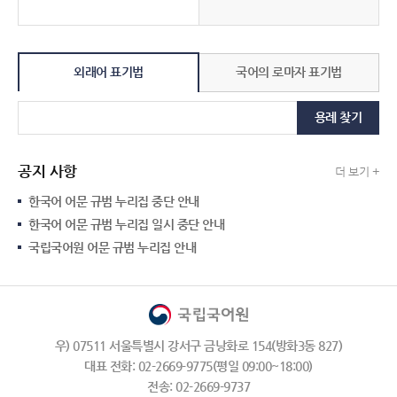
외래어 표기법
국어의 로마자 표기법
용례 찾기
공지 사항
더 보기 +
한국어 어문 규범 누리집 중단 안내
한국어 어문 규범 누리집 일시 중단 안내
국립국어원 어문 규범 누리집 안내
우) 07511 서울특별시 강서구 금낭화로 154(방화3동 827)
대표 전화: 02-2669-9775(평일 09:00~18:00)
전송: 02-2669-9737