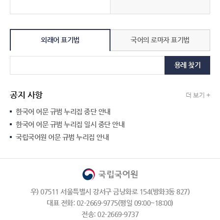
외래어 표기법
국어의 로마자 표기법
용례 찾기
공지 사항
더 보기 +
한국어 어문 규범 누리집 중단 안내
한국어 어문 규범 누리집 일시 중단 안내
국립국어원 어문 규범 누리집 안내
우) 07511 서울특별시 강서구 금낭화로 154(방화3동 827)
대표 전화: 02-2669-9775(평일 09:00~18:00)
전송: 02-2669-9737