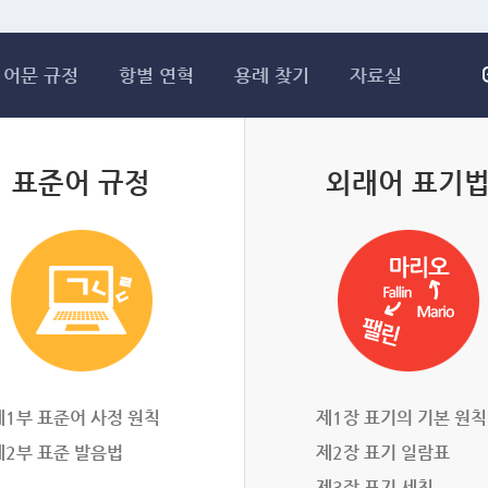
메인콘텐츠 바로가기
어문 규정
항별 연혁
용례 찾기
자료실
표준어 규정
외래어 표기
제1부 표준어 사정 원칙
제1장 표기의 기본 원칙
제2부 표준 발음법
제2장 표기 일람표
제3장 표기 세칙