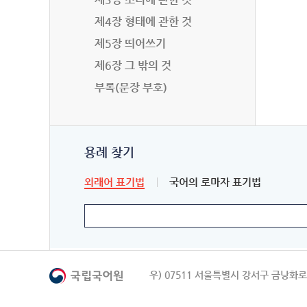
제4장 형태에 관한 것
제5장 띄어쓰기
제6장 그 밖의 것
부록(문장 부호)
용례 찾기
외래어 표기법
국어의 로마자 표기법
우) 07511 서울특별시 강서구 금낭화로 