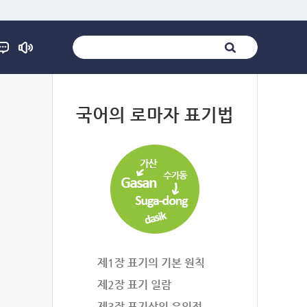
법
국어의 로마자 표기법
제1장 표기의 기본 원칙
제2장 표기 일람
제3장 표기상의 유의점