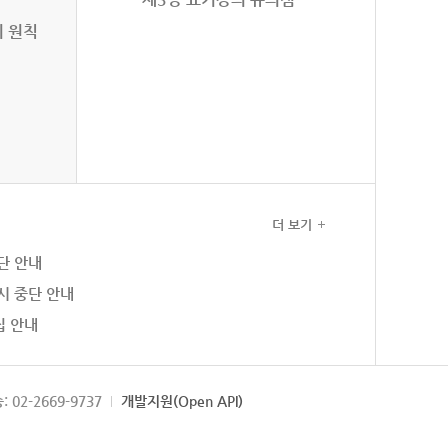
의 원칙
더 보기
단 안내
시 중단 안내
집 안내
: 02-2669-9737
개발지원(Open API)