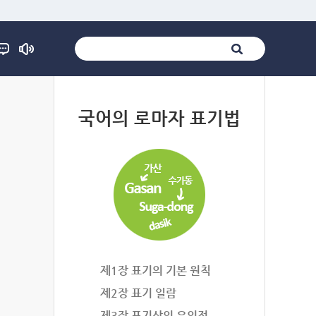
법
국어의 로마자 표기법
제1장 표기의 기본 원칙
제2장 표기 일람
제3장 표기상의 유의점