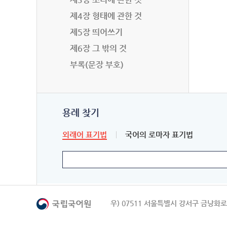
제4장 형태에 관한 것
제5장 띄어쓰기
제6장 그 밖의 것
부록(문장 부호)
용례 찾기
외래어 표기법
국어의 로마자 표기법
우) 07511 서울특별시 강서구 금낭화로 