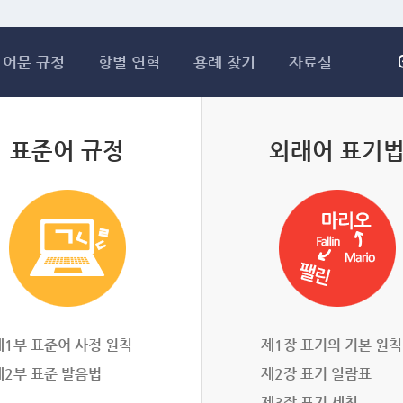
메인콘텐츠 바로가기
어문 규정
항별 연혁
용례 찾기
자료실
표준어 규정
외래어 표기
제1부 표준어 사정 원칙
제1장 표기의 기본 원칙
제2부 표준 발음법
제2장 표기 일람표
제3장 표기 세칙