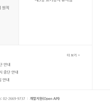
의 원칙
더 보기
단 안내
시 중단 안내
집 안내
: 02-2669-9737
개발지원(Open API)