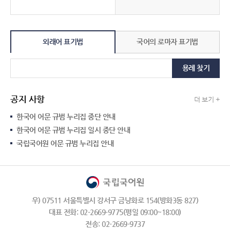
외래어 표기법
국어의 로마자 표기법
용례 찾기
공지 사항
더 보기 +
한국어 어문 규범 누리집 중단 안내
한국어 어문 규범 누리집 일시 중단 안내
국립국어원 어문 규범 누리집 안내
우) 07511 서울특별시 강서구 금낭화로 154(방화3동 827)
대표 전화: 02-2669-9775(평일 09:00~18:00)
전송: 02-2669-9737