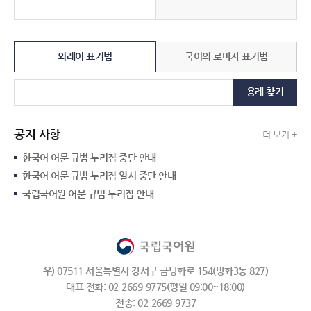
외래어 표기법
국어의 로마자 표기법
용례 찾기
공지 사항
더 보기 +
한국어 어문 규범 누리집 중단 안내
한국어 어문 규범 누리집 일시 중단 안내
국립국어원 어문 규범 누리집 안내
우) 07511 서울특별시 강서구 금낭화로 154(방화3동 827)
대표 전화: 02-2669-9775(평일 09:00~18:00)
전송: 02-2669-9737