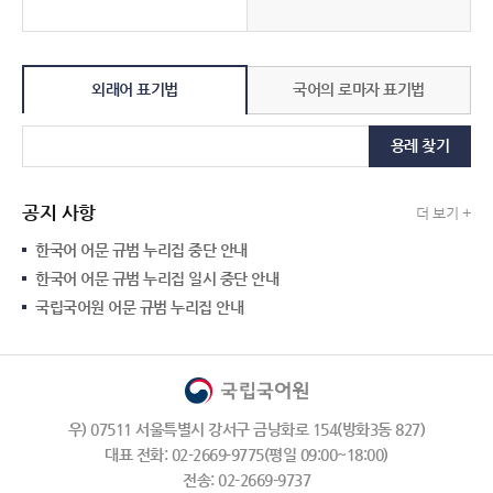
외래어 표기법
국어의 로마자 표기법
용례 찾기
공지 사항
더 보기 +
한국어 어문 규범 누리집 중단 안내
한국어 어문 규범 누리집 일시 중단 안내
국립국어원 어문 규범 누리집 안내
우) 07511 서울특별시 강서구 금낭화로 154(방화3동 827)
대표 전화: 02-2669-9775(평일 09:00~18:00)
전송: 02-2669-9737