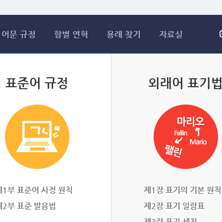
메인콘텐츠 바로가기
어문 규정
항별 연혁
용례 찾기
자료실
표준어 규정
외래어 표기
제1부 표준어 사정 원칙
제1장 표기의 기본 원칙
제2부 표준 발음법
제2장 표기 일람표
제3장 표기 세칙