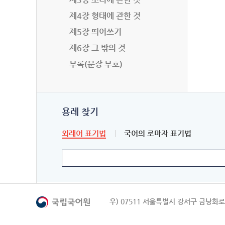
제4장 형태에 관한 것
제5장 띄어쓰기
제6장 그 밖의 것
부록(문장 부호)
용례 찾기
외래어 표기법
국어의 로마자 표기법
우) 07511 서울특별시 강서구 금낭화로 