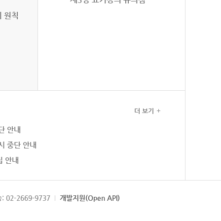
의 원칙
더 보기
단 안내
시 중단 안내
집 안내
: 02-2669-9737
개발지원(Open API)