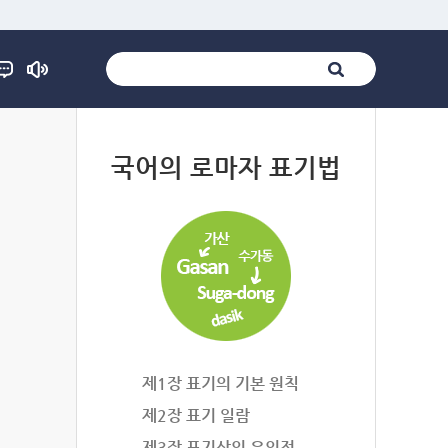
법
국어의 로마자 표기법
제1장 표기의 기본 원칙
제2장 표기 일람
제3장 표기상의 유의점