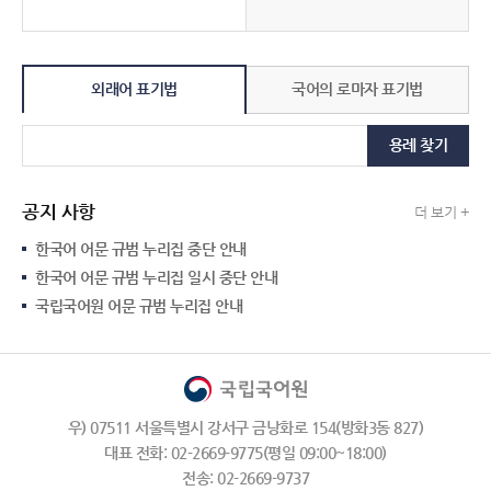
외래어 표기법
국어의 로마자 표기법
용례 찾기
공지 사항
더 보기 +
한국어 어문 규범 누리집 중단 안내
한국어 어문 규범 누리집 일시 중단 안내
국립국어원 어문 규범 누리집 안내
우) 07511 서울특별시 강서구 금낭화로 154(방화3동 827)
대표 전화: 02-2669-9775(평일 09:00~18:00)
전송: 02-2669-9737