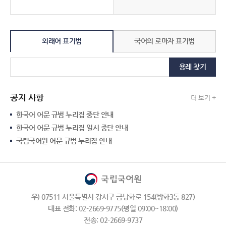
외래어 표기법
국어의 로마자 표기법
용례 찾기
공지 사항
더 보기 +
한국어 어문 규범 누리집 중단 안내
한국어 어문 규범 누리집 일시 중단 안내
국립국어원 어문 규범 누리집 안내
우) 07511 서울특별시 강서구 금낭화로 154(방화3동 827)
대표 전화: 02-2669-9775(평일 09:00~18:00)
전송: 02-2669-9737