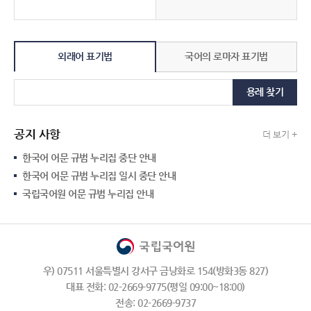
외래어 표기법
국어의 로마자 표기법
용례 찾기
공지 사항
더 보기 +
한국어 어문 규범 누리집 중단 안내
한국어 어문 규범 누리집 일시 중단 안내
국립국어원 어문 규범 누리집 안내
우) 07511 서울특별시 강서구 금낭화로 154(방화3동 827)
대표 전화: 02-2669-9775(평일 09:00~18:00)
전송: 02-2669-9737