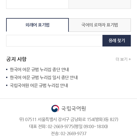
외래어 표기법
국어의 로마자 표기법
용례 찾기
공지 사항
더 보기 +
한국어 어문 규범 누리집 중단 안내
한국어 어문 규범 누리집 일시 중단 안내
국립국어원 어문 규범 누리집 안내
우) 07511 서울특별시 강서구 금낭화로 154(방화3동 827)
대표 전화: 02-2669-9775(평일 09:00~18:00)
전송: 02-2669-9737