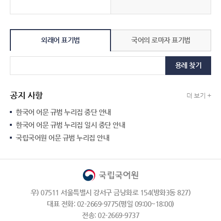
외래어 표기법
국어의 로마자 표기법
용례 찾기
공지 사항
더 보기 +
한국어 어문 규범 누리집 중단 안내
한국어 어문 규범 누리집 일시 중단 안내
국립국어원 어문 규범 누리집 안내
우) 07511 서울특별시 강서구 금낭화로 154(방화3동 827)
대표 전화: 02-2669-9775(평일 09:00~18:00)
전송: 02-2669-9737