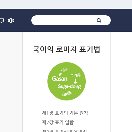
법
국어의 로마자 표기법
제1장 표기의 기본 원칙
제2장 표기 일람
제3장 표기상의 유의점