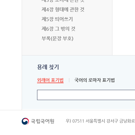
제4장 형태에 관한 것
제5장 띄어쓰기
제6장 그 밖의 것
부록(문장 부호)
용례 찾기
외래어 표기법
국어의 로마자 표기법
우) 07511 서울특별시 강서구 금낭화로 