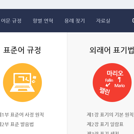
메인콘텐츠 바로가기
어문 규정
항별 연혁
용례 찾기
자료실
표준어 규정
외래어 표기
제1부 표준어 사정 원칙
제1장 표기의 기본 원칙
제2부 표준 발음법
제2장 표기 일람표
제3장 표기 세칙