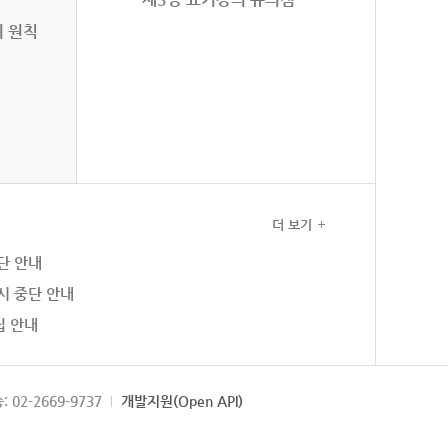
의 원칙
더 보기
단 안내
시 중단 안내
집 안내
: 02-2669-9737
개발지원(Open API)