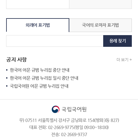
외래어 표기법
국어의 로마자 표기법
용례 찾기
공지 사항
더 보기 +
한국어 어문 규범 누리집 중단 안내
한국어 어문 규범 누리집 일시 중단 안내
국립국어원 어문 규범 누리집 안내
우) 07511 서울특별시 강서구 금낭화로 154(방화3동 827)
대표 전화: 02-2669-9775(평일 09:00~18:00)
전송: 02-2669-9737