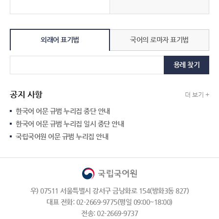
외래어 표기법
국어의 로마자 표기법
용례 찾기
공지 사항
더 보기 +
한국어 어문 규범 누리집 중단 안내
한국어 어문 규범 누리집 일시 중단 안내
국립국어원 어문 규범 누리집 안내
우) 07511 서울특별시 강서구 금낭화로 154(방화3동 827)
대표 전화: 02-2669-9775(평일 09:00~18:00)
전송: 02-2669-9737