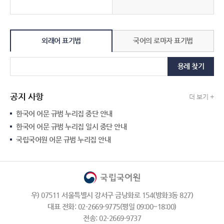
외래어 표기법
국어의 로마자 표기법
용례 찾기
공지 사항
더 보기 +
한국어 어문 규범 누리집 중단 안내
한국어 어문 규범 누리집 일시 중단 안내
국립국어원 어문 규범 누리집 안내
우) 07511 서울특별시 강서구 금낭화로 154(방화3동 827)
대표 전화: 02-2669-9775(평일 09:00~18:00)
전송: 02-2669-9737