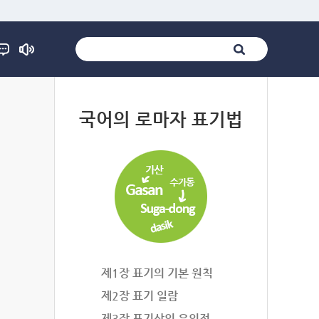
법
국어의 로마자 표기법
제1장 표기의 기본 원칙
제2장 표기 일람
제3장 표기상의 유의점