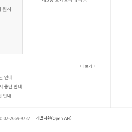
의 원칙
더 보기
단 안내
시 중단 안내
집 안내
: 02-2669-9737
개발지원(Open API)