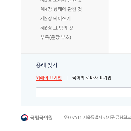
제4장 형태에 관한 것
제5장 띄어쓰기
제6장 그 밖의 것
부록(문장 부호)
용례 찾기
외래어 표기법
국어의 로마자 표기법
우) 07511 서울특별시 강서구 금낭화로 