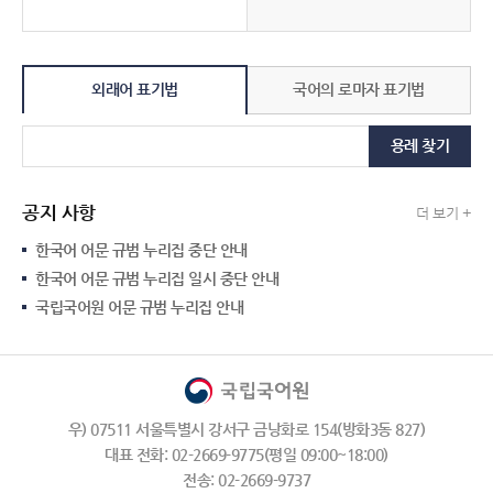
외래어 표기법
국어의 로마자 표기법
용례 찾기
공지 사항
더 보기 +
한국어 어문 규범 누리집 중단 안내
한국어 어문 규범 누리집 일시 중단 안내
국립국어원 어문 규범 누리집 안내
우) 07511 서울특별시 강서구 금낭화로 154(방화3동 827)
대표 전화: 02-2669-9775(평일 09:00~18:00)
전송: 02-2669-9737