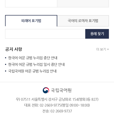
외래어 표기법
국어의 로마자 표기법
용례 찾기
공지 사항
더 보기 +
한국어 어문 규범 누리집 중단 안내
한국어 어문 규범 누리집 일시 중단 안내
국립국어원 어문 규범 누리집 안내
우) 07511 서울특별시 강서구 금낭화로 154(방화3동 827)
대표 전화: 02-2669-9775(평일 09:00~18:00)
전송: 02-2669-9737