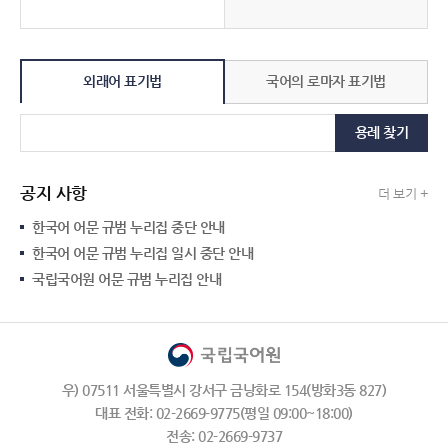
외래어 표기법
국어의 로마자 표기법
용례 찾기
공지 사항
더 보기 +
한국어 어문 규범 누리집 중단 안내
한국어 어문 규범 누리집 일시 중단 안내
국립국어원 어문 규범 누리집 안내
우) 07511 서울특별시 강서구 금낭화로 154(방화3동 827)
대표 전화: 02-2669-9775(평일 09:00~18:00)
전송: 02-2669-9737