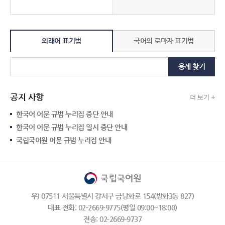
외래어 표기법
국어의 로마자 표기법
용례 찾기
공지 사항
더 보기 +
한국어 어문 규범 누리집 중단 안내
한국어 어문 규범 누리집 일시 중단 안내
국립국어원 어문 규범 누리집 안내
우) 07511 서울특별시 강서구 금낭화로 154(방화3동 827)
대표 전화: 02-2669-9775(평일 09:00~18:00)
전송: 02-2669-9737